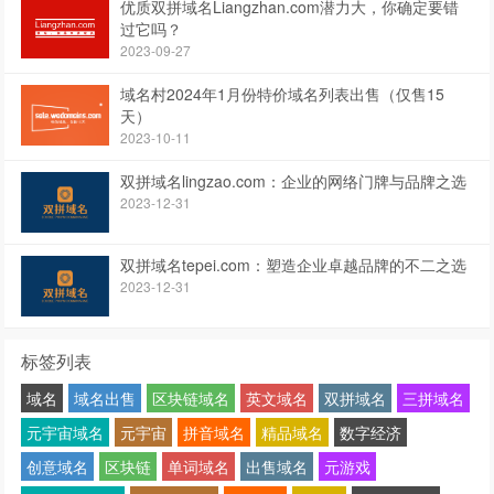
优质双拼域名Liangzhan.com潜力大，你确定要错
过它吗？
2023-09-27
域名村2024年1月份特价域名列表出售（仅售15
天）
2023-10-11
双拼域名lingzao.com：企业的网络门牌与品牌之选
2023-12-31
双拼域名tepei.com：塑造企业卓越品牌的不二之选
2023-12-31
标签列表
域名
域名出售
区块链域名
英文域名
双拼域名
三拼域名
元宇宙域名
元宇宙
拼音域名
精品域名
数字经济
创意域名
区块链
单词域名
出售域名
元游戏