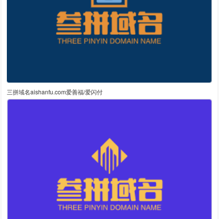
三拼域名aishanfu.com爱善福/爱闪付