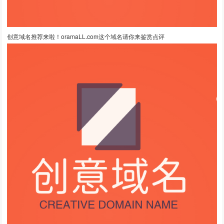
创意域名推荐来啦！oramaLL.com这个域名请你来鉴赏点评