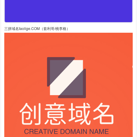
三拼域名taolige.COM（套利哥/桃李格）