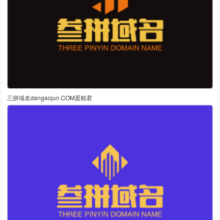
三拼域名dangaojun.COM蛋糕君