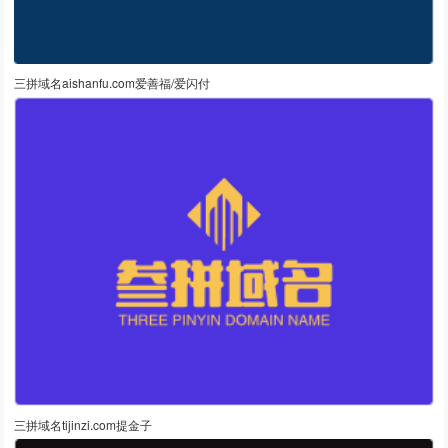
三拼域名aishanfu.com爱善福/爱闪付
三拼域名tijinzi.com提金子