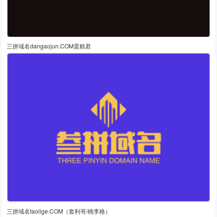
三拼域名dangaojun.COM蛋糕君
三拼域名taolige.COM（套利哥/桃李格）