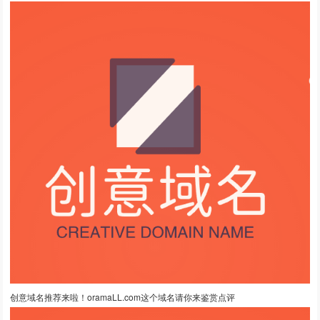
创意域名推荐来啦！oramaLL.com这个域名请你来鉴赏点评