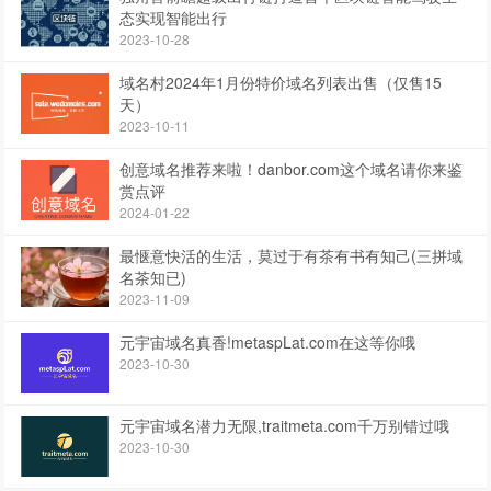
态实现智能出行
2023-10-28
域名村2024年1月份特价域名列表出售（仅售15
天）
2023-10-11
创意域名推荐来啦！danbor.com这个域名请你来鉴
赏点评
2024-01-22
最惬意快活的生活，莫过于有茶有书有知己(三拼域
名茶知已)
2023-11-09
元宇宙域名真香!metaspLat.com在这等你哦
2023-10-30
元宇宙域名潜力无限,traitmeta.com千万别错过哦
2023-10-30