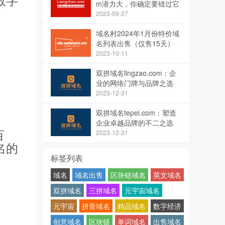
m潜力大，你确定要错过它
吗？
2023-09-27
域名村2024年1月份特价域
名列表出售（仅售15天）
2023-10-11
双拼域名lingzao.com：企
业的网络门牌与品牌之选
2023-12-31
双拼域名tepei.com：塑造
企业卓越品牌的不二之选
百
2023-12-31
名的
标签列表
域名
域名出售
区块链域名
英文域名
双拼域名
三拼域名
元宇宙域名
元宇宙
拼音域名
精品域名
数字经济
创意域名
区块链
单词域名
出售域名