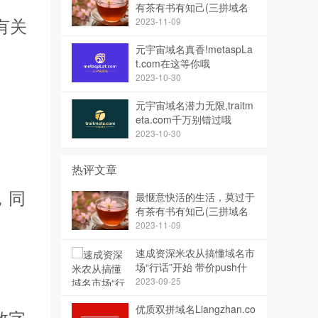
有茶有书有知己(三拼域名
有关
茶知已)
2023-11-09
元宇宙域名真香!metaspLa
t.com在这等你哦
2023-10-30
元宇宙域名潜力无限,traitm
eta.com千万别错过哦
2023-10-30
热评文章
，同
最惬意快活的生活，莫过于
有茶有书有知己(三拼域名
茶知已)
2023-11-09
速成资深米农从搞懂域名市
场“行话”开始 带价push什
么意思？
2023-09-25
优质双拼域名Liangzhan.co
数字