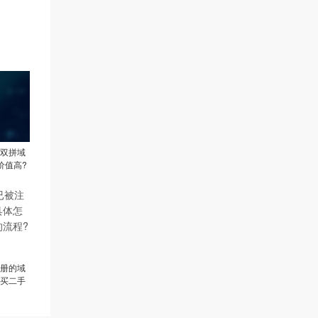
双拼域
价值高?
册的域
买二手