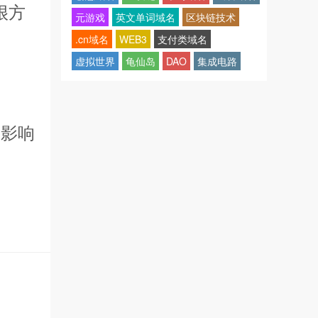
很方
元游戏
英文单词域名
区块链技术
.cn域名
WEB3
支付类域名
虚拟世界
龟仙岛
DAO
集成电路
的影响