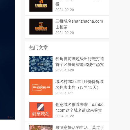
投
2024-02-20
三拼域名shanzhacha.com
山楂茶
2024-02-20
热门文章
独角兽前瞻超级出行链打造
首个区块链智能驾驶生态实
现智能出行
2023-10-28
域名村2024年1月份特价域
名列表出售（仅售15天）
2023-10-11
创意域名推荐来啦！danbo
r.com这个域名请你来鉴赏
点评
2024-01-22
最惬意快活的生活，莫过于