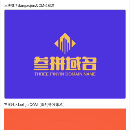
三拼域名dangaojun.COM蛋糕君
三拼域名taolige.COM（套利哥/桃李格）