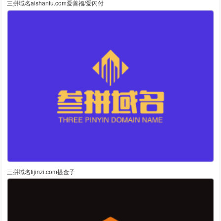
三拼域名aishanfu.com爱善福/爱闪付
三拼域名tijinzi.com提金子