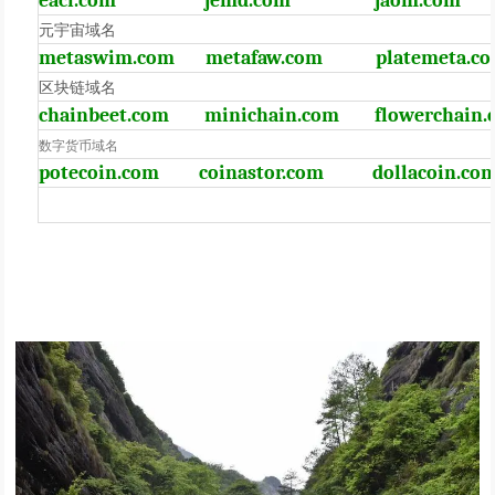
eaci.com
jemd.com
jaom.com
元宇宙域名
metaswim.com
metafaw.com
platemeta.c
区块链域名
chainbeet.com
minichain.com
flowerchain
数字货币域名
potecoin.com
coinastor.com
dollacoin.co