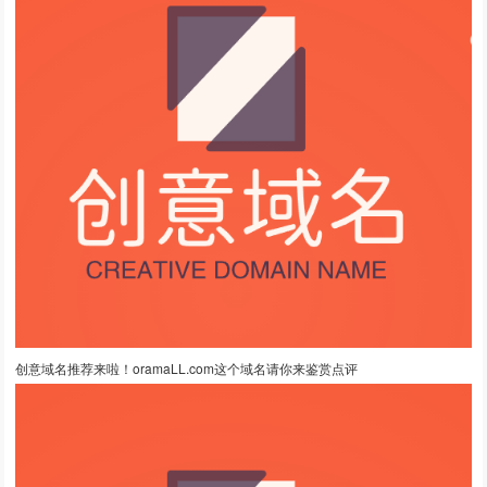
创意域名推荐来啦！oramaLL.com这个域名请你来鉴赏点评