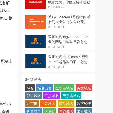
m潜力大，你确定要错过它
域名解
吗？
2023-09-27
以及5
域名村2024年1月份特价域
址约占整
名列表出售（仅售15天）
2023-10-11
双拼域名lingzao.com：企
业的网络门牌与品牌之选
2023-12-31
双拼域名tepei.com：塑造
，在网站上
企业卓越品牌的不二之选
2023-12-31
标签列表
域名
域名出售
区块链域名
英文域名
双拼域名
三拼域名
元宇宙域名
元宇宙
拼音域名
精品域名
数字经济
用短字符串
创意域名
区块链
单词域名
出售域名
，并承诺