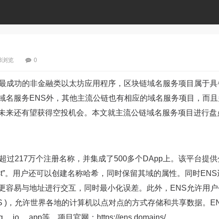
38浏览
0
止最成功的非金融类以太坊应用程序，区块链域名服务项目属于具
域名服务ENS外，其他主流公链也有相应的域名服务项目，而且
未来还有望获得空投机会。本文就主流公链域名服务项目进行盘
过217万个注册名称，并集成了500多个DApp上。该平台提
“.test”。用户还可以创建名称哈希，同时保留其域的属性。同时EN
更容易与地址进行交互，同时最小化误差。此外，ENS允许用户
S )，允许世界各地的计算机以点对点的方式存储和共享数据。E
、.app等。项目官网：https://ens.domains/