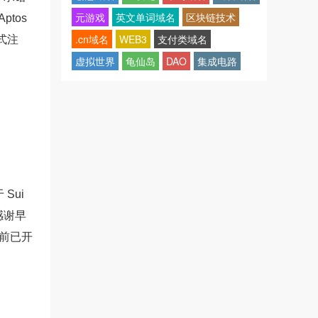
元游戏
英文单词域名
区块链技术
ptos
.cn域名
WEB3
支付类域名
式注
虚拟世界
龟仙岛
DAO
集成电路
 Sui
感谢早
目前已开