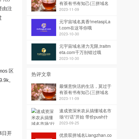
有茶有书有知己(三拼域名
要由注
茶知已)
2023-11-09
过
元宇宙域名真香!metaspLa
t.com在这等你哦
2023-10-30
元宇宙域名潜力无限,traitm
eta.com千万别错过哦
2023-10-30
os 区
热评文章
.9k。
最惬意快活的生活，莫过于
有茶有书有知己(三拼域名
茶知已)
2023-11-09
速成资深米农从搞懂域名市
场“行话”开始 带价push什
么意思？
2023-09-25
4日开
优质双拼域名Liangzhan.co