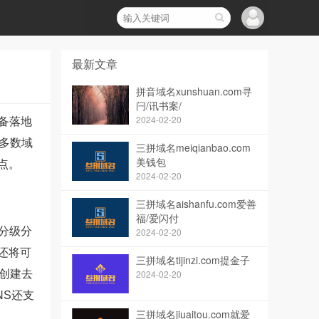
最新文章
拼音域名xunshuan.com寻
闩/讯书案/
2024-02-20
备落地
多数域
三拼域名meiqianbao.com
美钱包
点。
2024-02-20
三拼域名aishanfu.com爱善
福/爱闪付
供分级分
2024-02-20
S还将可
三拼域名tijinzi.com提金子
创建去
2024-02-20
NS还支
三拼域名jiuaitou.com就爱