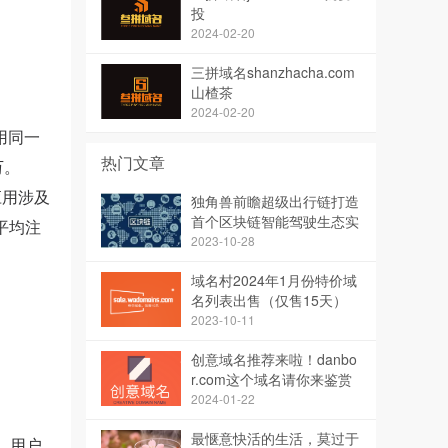
投
2024-02-20
三拼域名shanzhacha.com
山楂茶
2024-02-20
用同一
热门文章
万。
应用涉及
独角兽前瞻超级出行链打造
首个区块链智能驾驶生态实
平均注
现智能出行
2023-10-28
域名村2024年1月份特价域
名列表出售（仅售15天）
2023-10-11
创意域名推荐来啦！danbo
r.com这个域名请你来鉴赏
点评
2024-01-22
最惬意快活的生活，莫过于
后，用户