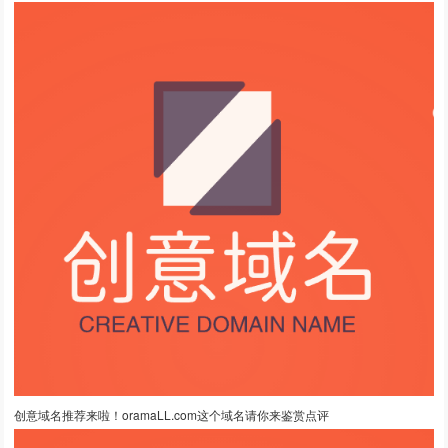
创意域名推荐来啦！oramaLL.com这个域名请你来鉴赏点评