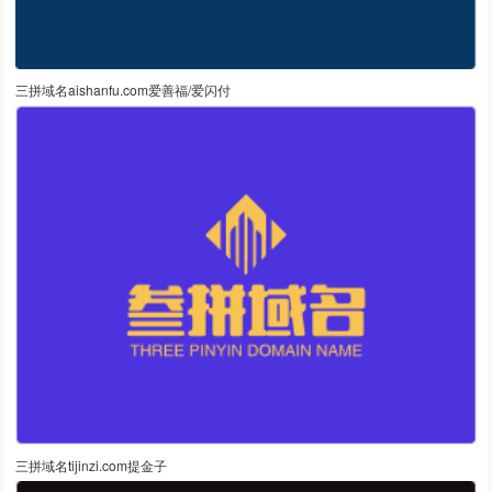
三拼域名aishanfu.com爱善福/爱闪付
三拼域名tijinzi.com提金子