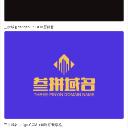
三拼域名dangaojun.COM蛋糕君
三拼域名taolige.COM（套利哥/桃李格）